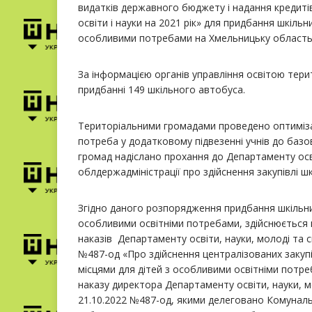
видатків державного бюджету і надання кредиті
освіти і науки на 2021 рік» для придбання шкільн
особливими потребами на Хмельницьку область
За інформацією органів управління освітою тери
придбанні 149 шкільного автобуса.
Територіальними громадами проведено оптимізаці
потреба у додатковому підвезенні учнів до базо
громад надіслано прохання до Департаменту осв
облдержадміністрації про здійснення закупівлі шк
Згідно даного розпорядження придбання шкільних
особливими освітніми потребами, здійснюється ш
наказів Департаменту освіти, науки, молоді та с
№487-од «Про здійснення централізованих закупі
місцями для дітей з особливими освітніми потре
наказу директора Департаменту освіти, науки, мо
21.10.2022 №487-од, якими делеговано Комуналь