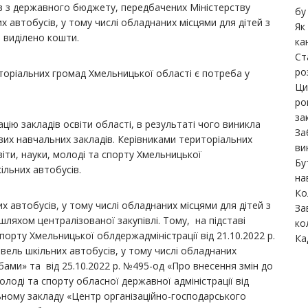
в з державного бюджету, передбачених Міністерству
бу
их автобусів, у тому числі обладнаних місцями для дітей з
Як
 виділено кошти.
ка
Ст
ро
торіальних громад Хмельницької області є потреба у
Ци
ро
за
ю закладів освіти області, в результаті чого виникла
За
вих навчальних закладів. Керівниками територіальних
ви
іти, науки, молоді та спорту Хмельницької
Бу
ільних автобусів.
на
Ко
 автобусів, у тому числі обладнаних місцями для дітей з
За
ляхом централізованої закупівлі. Тому, на підставі
ко
порту Хмельницької облдержадміністрації від 21.10.2022 р.
Ка
вель шкільних автобусів, у тому числі обладнаних
бами» та від 25.10.2022 р. №495-од «Про внесення змін до
лоді та спорту обласної державної адміністрації від
ному закладу «Центр організаційно-господарського