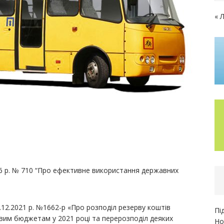
« 
6 р. № 710 “Про ефективне використання державних
12.2021 р. №1662-р «Про розподіл резерву коштів
Пі
евим бюджетам у 2021 році та перерозподіл деяких
Но