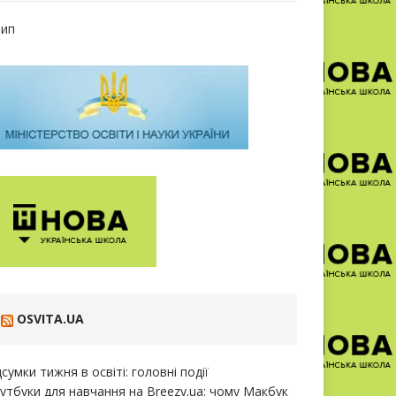
Лип
OSVITA.UA
дсумки тижня в освіті: головні події
утбуки для навчання на Breezy.ua: чому Макбук