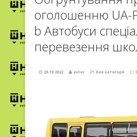
оголошенню UA-P
b Автобуси спеціа
перевезення школ
28.10.2022
avtor
Без категорії