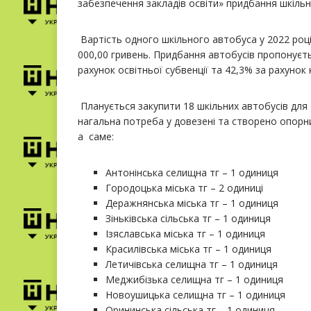
забезпечення закладів освіти» придбання шкільн
Вартість одного шкільного автобуса у 2022 році
000,00 гривень. Придбання автобусів пропонуєть
рахунок освітньої субвенції та 42,3% за рахунок
Планується закупити 18 шкільних автобусів для 
нагальна потреба у довезені та створено опорн
а саме:
Антонінська селищна тг – 1 одиниця
Городоцька міська тг – 2 одиниці
Деражнянська міська тг – 1 одиниця
Зіньківська сільська тг – 1 одиниця
Ізяславська міська тг – 1 одиниця
Красилівська міська тг – 1 одиниця
Летичівська селищна тг – 1 одиниця
Меджибізька селищна тг – 1 одиниця
Новоушицька селищна тг – 1 одиниця
Орининська сільська тг – 1 одиниця