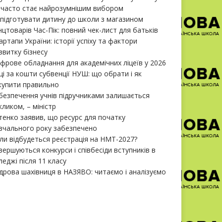
 часто стає найрозумнішим вибором
 підготувати дитину до школи з магазином
нцтоварів Час-Пік: повний чек-лист для батьків
артапи України: історії успіху та фактори
звитку бізнесу
фрове обладнання для академічних ліцеїв у 2026
ці за кошти субвенції НУШ: що обрати і як
купити правильно
безпечення учнів підручниками залишається
кликом, – міністр
тенко заявив, що ресурс для початку
вчального року забезпечено
ли відбудеться реєстрація на НМТ-2027?
вершуються конкурси і співбесіди вступників в
леджі після 11 класу
дрова шахівниця в НАЗЯВО: читаємо і аналізуємо