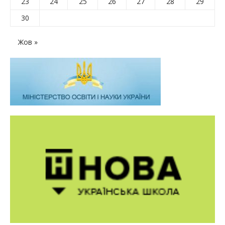
23
24
25
26
27
28
29
30
Жов »