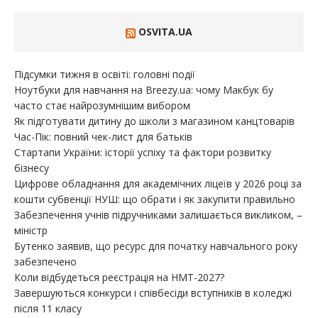
OSVITA.UA
Підсумки тижня в освіті: головні події
Ноутбуки для навчання на Breezy.ua: чому Макбук бу
часто стає найрозумнішим вибором
Як підготувати дитину до школи з магазином канцтоварів
Час-Пік: повний чек-лист для батьків
Стартапи України: історії успіху та фактори розвитку
бізнесу
Цифрове обладнання для академічних ліцеїв у 2026 році за
кошти субвенції НУШ: що обрати і як закупити правильно
Забезпечення учнів підручниками залишається викликом, –
міністр
Бутенко заявив, що ресурс для початку навчального року
забезпечено
Коли відбудеться реєстрація на НМТ-2027?
Завершуються конкурси і співбесіди вступників в коледжі
після 11 класу